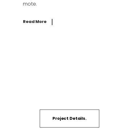
mote.
Read More
Wanna see our work?
Project Details.