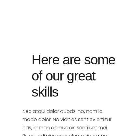
Here are some
of our great
skills
Nec atqui dolor quodsi no, nam id
modo dolor. No vidit es sent ev erti tur
has, id man damus dis senti unt mei.
Pri mu edi nius mav olupta ria ea, no