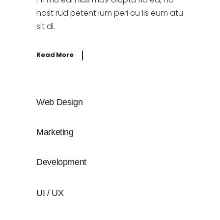
nost rud petent ium peri cu lis eum atu
sit di.
Read More
Web Design
Marketing
Development
UI / UX