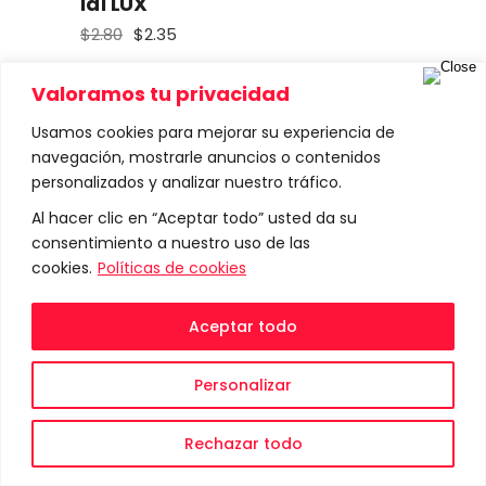
id1 LUX
$
2.80
$
2.35
El
El
precio
precio
original
actual
era:
es:
Valoramos tu privacidad
$2.80.
$2.35.
Usamos cookies para mejorar su experiencia de
navegación, mostrarle anuncios o contenidos
personalizados y analizar nuestro tráfico.
Al hacer clic en “Aceptar todo” usted da su
consentimiento a nuestro uso de las
cookies.
Políticas de cookies
Aceptar todo
Personalizar
Rechazar todo