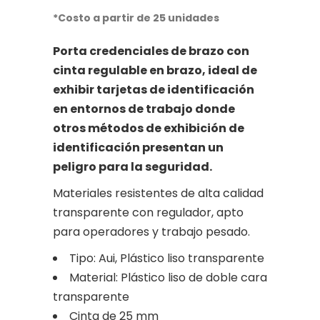
precio
precio
original
actual
*Costo a partir de 25 unidades
era:
es:
Porta credenciales de brazo con
$2.50.
$2.20.
cinta regulable en brazo, ideal de
exhibir tarjetas de identificación
en entornos de trabajo donde
otros métodos de exhibición de
identificación presentan un
peligro para la seguridad.
Materiales resistentes de alta calidad
transparente con regulador, apto
para operadores y trabajo pesado.
Tipo: Aui, Plástico liso transparente
Material: Plástico liso de doble cara
transparente
Cinta de 25 mm