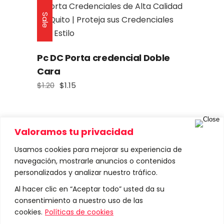
Sale
Pc DC Porta credencial Doble
Cara
$
1.20
$
1.15
El
El
precio
precio
original
actual
era:
es:
$1.20.
$1.15.
Valoramos tu privacidad
Usamos cookies para mejorar su experiencia de
Sale
navegación, mostrarle anuncios o contenidos
personalizados y analizar nuestro tráfico.
Al hacer clic en “Aceptar todo” usted da su
CSD 1.5 Cordón sublimado doble
consentimiento a nuestro uso de las
1.5
cookies.
Políticas de cookies
$
1.85
$
1.80
El
El