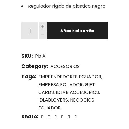
Regulador rigido de plastico negro
Pb A Porta credencial de brazo A quantity
+
Añadir al carrito
-
SKU:
Pb A
Category:
ACCESORIOS
Tags:
EMPRENDEDORES ECUADOR
,
EMPRESA ECUADOR
,
GIFT
CARDS
,
IDLAB ACCESORIOS
,
IDLABLOVERS
,
NEGOCIOS
ECUADOR
Share: