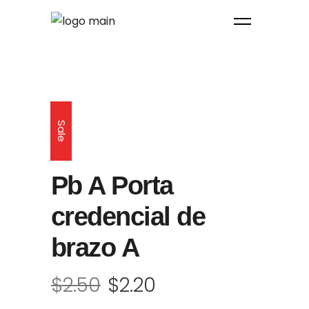
Sale
Pb A Porta
credencial de
brazo A
$
2.50
$
2.20
El
El