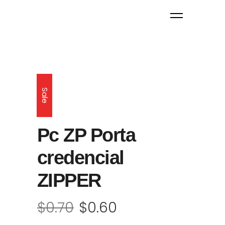
Sale
Pc ZP Porta
credencial
ZIPPER
$
0.70
$
0.60
El
El