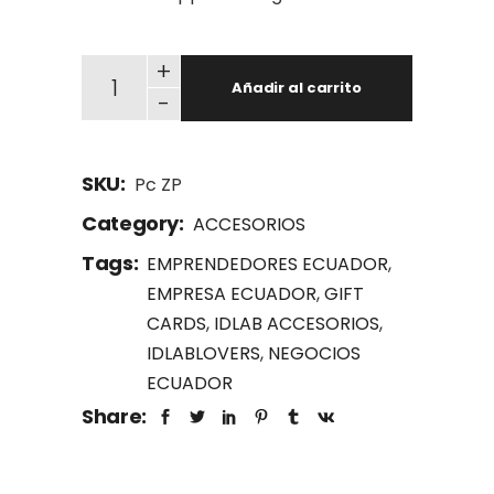
Pc ZP Porta credencial ZIPPER quantity
+
Añadir al carrito
-
SKU:
Pc ZP
Category:
ACCESORIOS
Tags:
EMPRENDEDORES ECUADOR
,
EMPRESA ECUADOR
,
GIFT
CARDS
,
IDLAB ACCESORIOS
,
IDLABLOVERS
,
NEGOCIOS
ECUADOR
Share: