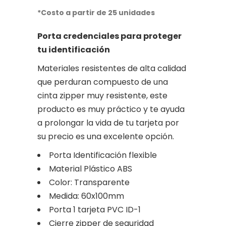
precio
precio
original
actual
*Costo a partir de 25 unidades
era:
es:
Porta credenciales para proteger
$0.70.
$0.60.
tu identificación
Materiales resistentes de alta calidad
que perduran compuesto de una
cinta zipper muy resistente, este
producto es muy práctico y te ayuda
a prolongar la vida de tu tarjeta por
su precio es una excelente opción.
Porta Identificación flexible
Material Plástico ABS
Color: Transparente
Medida: 60x100mm
Porta 1 tarjeta PVC ID-1
Cierre zipper de seguridad