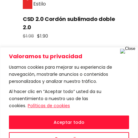
CSD 2.0 Cordón sublimado doble
2.0
$
1.98
$
1.90
El
El
precio
precio
original
actual
era:
es:
Valoramos tu privacidad
$1.98.
$1.90.
Usamos cookies para mejorar su experiencia de
navegación, mostrarle anuncios o contenidos
Sale
personalizados y analizar nuestro tráfico.
Al hacer clic en “Aceptar todo” usted da su
consentimiento a nuestro uso de las
Pb A Porta credencial de brazo A
cookies.
Políticas de cookies
$
2.50
$
2.20
El
El
precio
precio
original
actual
Aceptar todo
era:
es:
$2.50.
$2.20.