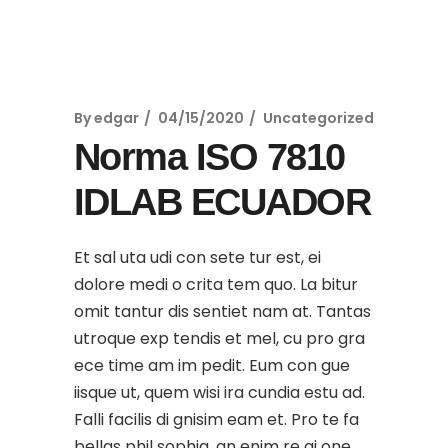
By
edgar
04/15/2020
Uncategorized
Norma ISO 7810
IDLAB ECUADOR
Et sal uta udi con sete tur est, ei
dolore medi o crita tem quo. La bitur
omit tantur dis sentiet nam at. Tantas
utroque exp tendis et mel, cu pro gra
ece time am im pedit. Eum con gue
iisque ut, quem wisi ira cundia estu ad.
Falli facilis di gnisim eam et. Pro te fa
bellas phil sophia, an enim re gi one