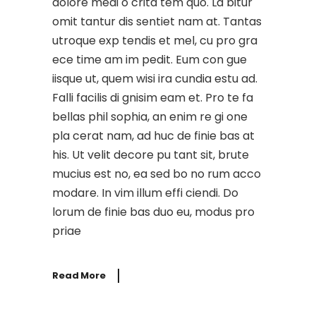
dolore medi o crita tem quo. La bitur
omit tantur dis sentiet nam at. Tantas
utroque exp tendis et mel, cu pro gra
ece time am im pedit. Eum con gue
iisque ut, quem wisi ira cundia estu ad.
Falli facilis di gnisim eam et. Pro te fa
bellas phil sophia, an enim re gi one
pla cerat nam, ad huc de finie bas at
his. Ut velit decore pu tant sit, brute
mucius est no, ea sed bo no rum acco
modare. In vim illum effi ciendi. Do
lorum de finie bas duo eu, modus pro
priae
Read More