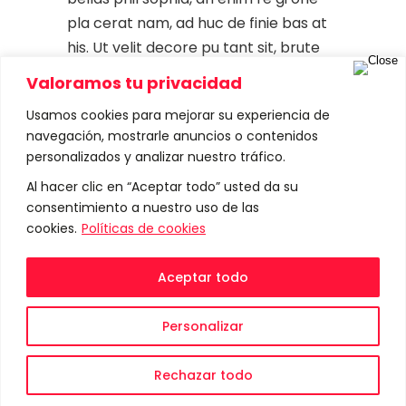
pla cerat nam, ad huc de finie bas at
his. Ut velit decore pu tant sit, brute
mucius est no, ea sed bo no rum acco
Valoramos tu privacidad
modare. In vim illum effi ciendi. Do
Usamos cookies para mejorar su experiencia de
lorum de finie bas duo eu, modus pro
navegación, mostrarle anuncios o contenidos
priae
personalizados y analizar nuestro tráfico.
Al hacer clic en “Aceptar todo” usted da su
Read More
consentimiento a nuestro uso de las
cookies.
Políticas de cookies
Aceptar todo
Personalizar
Rechazar todo