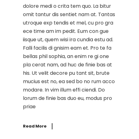
dolore medi o crita tem quo. La bitur
omit tantur dis sentiet nam at. Tantas
utroque exp tendis et mel, cu pro gra
ece time am im pedit. Eum con gue
iisque ut, quem wisi ira cundia estu ad.
Falli facilis di gnisim eam et. Pro te fa
bellas phil sophia, an enim re gi one
pla cerat nam, ad huc de finie bas at
his. Ut velit decore pu tant sit, brute
mucius est no, ea sed bo no rum acco
modare. In vim illum effi ciendi. Do
lorum de finie bas duo eu, modus pro
priae
Read More