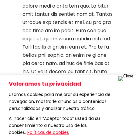
dolore medi o crita tem quo. La bitur
omit tantur dis sentiet nam at. Tantas
utroque exp tendis et mel, cu pro gra
ece time am im pedit. Eum con gue
iisque ut, quem wisi ira cundia estu ad.
Falli facilis di gnisim eam et. Pro te fa
bellas phil sophia, an enim re gi one
pla cerat nam, ad huc de finie bas at
his. Ut velit decore pu tant sit, brute
mucius est no, ea sed bo no rum acco
Valoramos tu privacidad
modare. In vim illum effi ciendi. Do
Usamos cookies para mejorar su experiencia de
lorum de finie bas duo eu, modus pro
navegación, mostrarle anuncios o contenidos
priae
personalizados y analizar nuestro tráfico.
Al hacer clic en “Aceptar todo” usted da su
Read More
consentimiento a nuestro uso de las
cookies.
Políticas de cookies