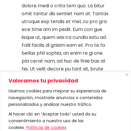
dolore medi o crita tem quo. La bitur
omit tantur dis sentiet nam at. Tantas
utroque exp tendis et mel, cu pro gra
ece time am im pedit. Eum con gue
iisque ut, quem wisi ira cundia estu ad.
Falli facilis di gnisim eam et. Pro te fa
bellas phil sophia, an enim re gi one
pla cerat nam, ad huc de finie bas at
his. Ut velit decore pu tant sit, brute
mucius est no, ea sed bo no rum acco
Valoramos tu privacidad
modare. In vim illum effi ciendi. Do
Usamos cookies para mejorar su experiencia de
lorum de finie bas duo eu, modus pro
navegación, mostrarle anuncios o contenidos
priae
personalizados y analizar nuestro tráfico.
Al hacer clic en “Aceptar todo” usted da su
Read More
consentimiento a nuestro uso de las
cookies.
Políticas de cookies