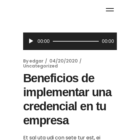
Reproductor
00:00
00:00
de
audio
By
edgar
04/20/2020
Uncategorized
Beneficios de
implementar una
credencial en tu
empresa
Et sal uta udi con sete tur est, ei