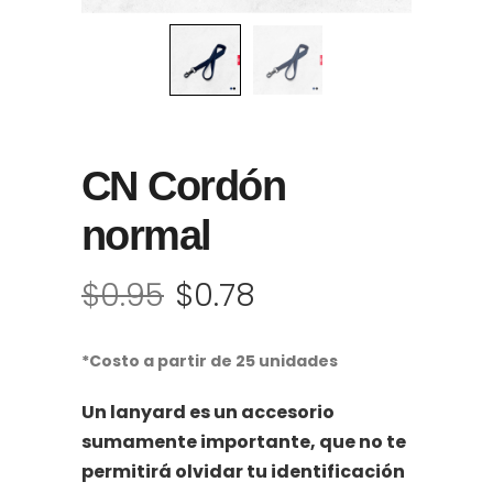
CN Cordón
normal
$
0.95
$
0.78
El
El
precio
precio
original
actual
*Costo a partir de 25 unidades
era:
es:
Un lanyard es un accesorio
$0.95.
$0.78.
sumamente importante, que no te
permitirá olvidar tu identificación