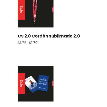
Sale
CS 2.0 Cordón sublimado 2.0
$
1.75
$
1.70
El
El
precio
precio
original
actual
era:
es:
$1.75.
$1.70.
Sale