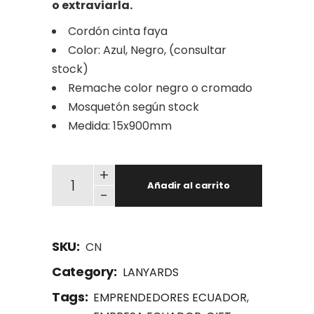
o extraviarla.
Cordón cinta faya
Color: Azul, Negro, (consultar
stock)
Remache color negro o cromado
Mosquetón según stock
Medida: 15x900mm
CN Cordón normal quantity
+
Añadir al carrito
-
SKU:
CN
Category:
LANYARDS
Tags:
EMPRENDEDORES ECUADOR
,