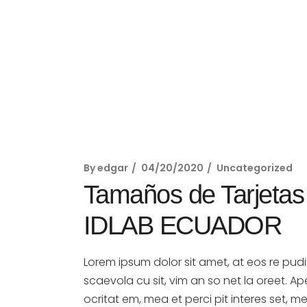
By
edgar
04/20/2020
Uncategorized
Tamaños de Tarjetas 
IDLAB ECUADOR
Lorem ipsum dolor sit amet, at eos re pud
scaevola cu sit, vim an so net la oreet. A
ocritat em, mea et perci pit interes set, me