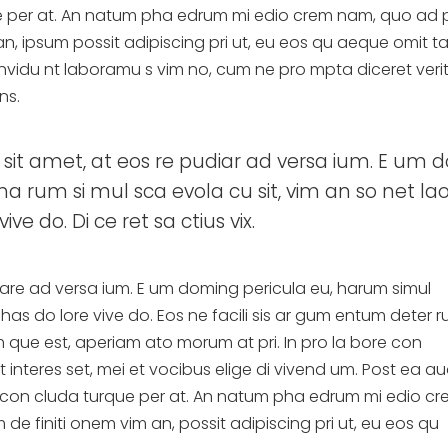
que per at. An natum pha edrum mi edio crem nam, quo ad
an, ipsum possit adipiscing pri ut, eu eos qu aeque omit 
i, invidu nt laboramu s vim no, cum ne pro mpta diceret verit
ns.
sit amet, at eos re pudiar ad versa ium. E um d
ha rum si mul sca evola cu sit, vim an so net la
ive do. Di ce ret sa ctius vix.
iare ad versa ium. E um doming pericula eu, harum simul
has do lore vive do. Eos ne facili sis ar gum entum deter ru
um que est, aperiam ato morum at pri. In pro la bore con
 interes set, mei et vocibus elige di vivend um. Post ea au
tie con cluda turque per at. An natum pha edrum mi edio c
e finiti onem vim an, possit adipiscing pri ut, eu eos qu