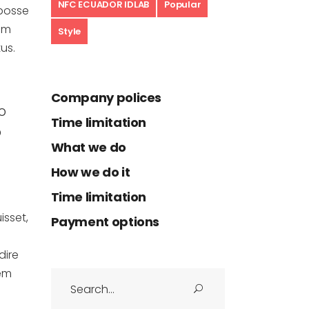
NFC ECUADOR IDLAB
Popular
 posse
tam
Style
us.
Company polices
o
Time limitation
o
What we do
How we do it
Time limitation
isset,
Payment options
dire
rem