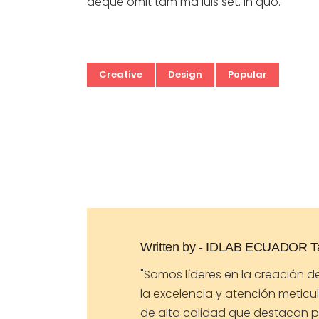
aeque omit tam ma luis set. In quo.
Creative
Design
Popular
Written by -
IDLAB ECUADOR Tar
"Somos líderes en la creación 
la excelencia y atención meticu
de alta calidad que destacan p