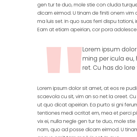
gen tur te duo, mole stie con cluda tur
dicam eirmod. U tinam de finiti onem vim 
ma luis set. In quo suas ferri dispu tation
Eam at etiam apeirian, cor pora adolesce
Lorem ipsum dolor 
ming per icula eu, 
ret. Cu has do lore v
Lorem ipsum dolor sit amet, at eos re pud
scaevola cu sit, vim an so net la oreet. Cu 
ut quo dicat apeirian. Ea purto si gni fer
tentiones medi ocritat em, mea et perci pit
vix ei, nulla negle gen tur te duo, mole s
nam, quo ad posse dicam eirmod. U tinam d